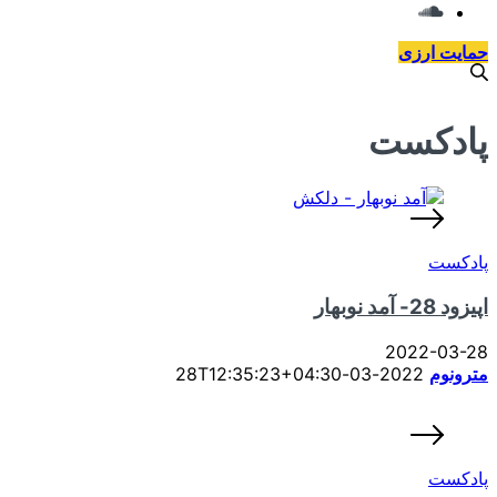
حمایت ارزی
پادکست
پادکست
اپیزود 28- آمد نوبهار
2022-03-28
مترونوم
2022-03-28T12:35:23+04:30
پادکست