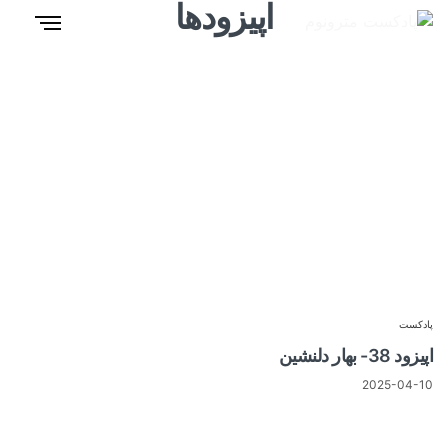
اپیزودها
پادکست
اپیزود 38- بهار دلنشین
2025-04-10