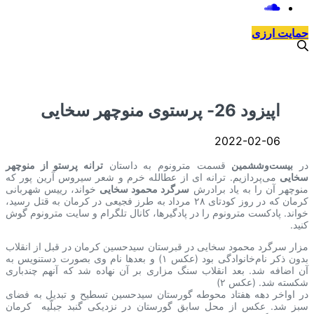
حمایت ارزی
اپیزود 26- پرستوی منوچهر سخایی
2022-02-06
در
بیست‌وششمین
قسمت مترونوم به داستان
ترانه‌ پرستو از منوچهر
سخایی
می‌پردازیم. ترانه ای از عطالله خرم و شعر سیروس آرین پور که
منوچهر آن را به یاد برادرش
سرگرد محمود سخایی
خواند، رییس شهربانی
کرمان که در روز کودتای ۲۸ مرداد به طرز فجیعی در کرمان به قتل رسید،
خواند. پادکست مترونوم را در پادگیرها، کانال تلگرام و سایت مترونوم گوش
کنید.
مزار سرگرد محمود سخایی⁩ در قبرستان سیدحسین کرمان در قبل از انقلاب
بدون‌ ذکر‌ نام‌خانوادگی بود (عکس ۱) و بعدها نام وی بصورت دستنویس به
آن اضافه شد. بعد‌ انقلاب سنگ مزاری بر آن نهاده شد که آنهم چندباری
شکسته شد. (عکس ۲)
در اواخر دهه هفتاد محوطه گورستان سیدحسین تسطیح و تبدیل به فضای