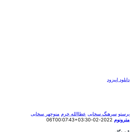
دانلود اپیزود
پرستو
سرهنگ سخایی
عطاالله خرم
منوچهر سخایی
مترونوم
2022-02-06T00:07:43+03:30
1 دیدگاه