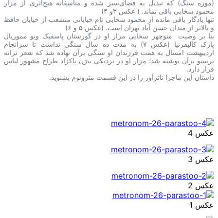
(موزه سنگ) که تبدیل به فضای‌سبز شده و‌ متاسفانه هیچ‌اثری‌ از مزار
محمود سخایی باقی نماند. ( عکس ۳و ۴)
تنها یادگار باقی مانده از محمود سخایی نام خیابانی منشعب از خیابان حافظ
و بالاتر از میدان‌ حسن آباد تهران است. (عکس ۵ و ۶)
بنا بر وصیت ⁧ منوچهر سخایی⁩ مزار او‌ در گورستان پاسفیک ویو مموریال
پارک کالیفرنیا (عکس ۷) به‌ مدت ده سال سنگی نداشت تا سرانجام
اردیبهشت امسال به همت فرزندان او سنگی برآن نهاده شد که شعر ترانه
پرستو برآن نوشته شد؛ مزار او در‌ نزدیکی بیژن⁩ پاکزاد طراح مشهور لباس
قرار دارد.
داستان این ماجرا تاثرآور را در این قسمت مترونوم بشنوید.
عکس 4
عکس 3
عکس 2
عکس 1