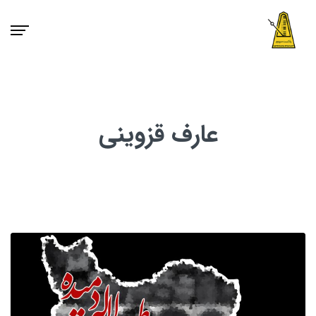
عارف قزوینی