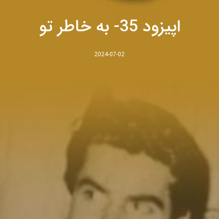
اپیزود 35- به خاطر تو
2024-07-02