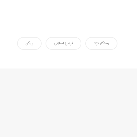
رستگار نژاد
فرامرز اصلانی
ویگن