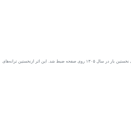
⁩ صحبت می کنیم. تصنیفی که حدود صدسال پیش توسط ملوک ضرابی خوانده شده و‌ برای نخستین بار در سال ۱۳۰۵ روی صفحه ضبط شد. این اثر ازنخستین ترانه‌های